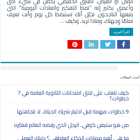
المال أو الفرص. الفارق الحقيقي يكمن في شيء أدق
وأعمق بكثير إنه “نمط التفكير والعادات اليومية” التي
يتبعها الناجحون. تخيّل أنك تستيقظ كل يوم وأنت تعرف
تمامًا وِجهتك، وماذا تريد، وكيف …
اقرأ المزيد
أحدث المقالات
كيف تتغلب على قلق امتحانات الثانوية العامة في 7
خطوات؟
9 خطوات مهمة قبل اختيار شريك الحياة.. لا تتجاهلها
من هو ستيفن كوفي.. الرجل الذي رفضه العالم فغيّره
ما هي أهم مهارات الذكاء العاطفي؟ دليلك العملي