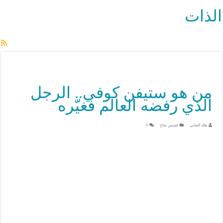
الذات
من هو ستيفن كوفي.. الرجل
الذي رفضه العالم فغيّره
هاله العناني
قصص نجاح
0