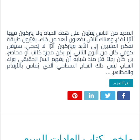
العديد من الناس يمرّون على هذه الحياة ولا يتركون فيها
أثرًا يُذكر، وهناك أناسٌ يذهبون أبعد من ذلك.. يغيّرون طريقة
تفكير الملايين إلى الأبد ويتركون أثرًا لا يُمحى. ستيفن
كوفي كان من النوع الثاني. لم يكن مجرد كاتب أو محاضر،
بل كان رجلاً قرّر منذ شبابه أن يفهم السرّ الحقيقي وراء
النجاح، ليس ذلك النجاح السطحي الذي يُقاس بالأرقام
والمظاهر، …
اقرأ المزيد
ملخص كتاب العادات السبع