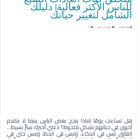
للناس الأكثر فعالية| دليلك
الشامل لتغيير حياتك
هاله العناني
ملخصات كتب
0
هل تساءلت يومًا لماذا ينجح بعض الناس بينما لا يتقدم
آخرون في حياتهم بشكلٍ ملحوظ؟ دعني أخبرك بسرٍّ بسيط…
الفارق ليس في الذكاء، وليس في الحظ، وليس حتى في