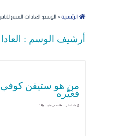
الرئيسية
»
الوسم:
العادات السبع للناس
أرشيف الوسم :
العادا
من هو ستيفن كوفي..
فغيّره
هاله العناني
قصص نجاح
0