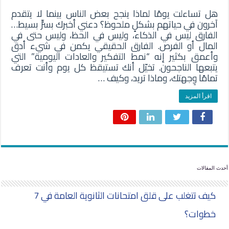
هل تساءلت يومًا لماذا ينجح بعض الناس بينما لا يتقدم
آخرون في حياتهم بشكلٍ ملحوظ؟ دعني أخبرك بسرٍّ بسيط…
الفارق ليس في الذكاء، وليس في الحظ، وليس حتى في
المال أو الفرص. الفارق الحقيقي يكمن في شيء أدق
وأعمق بكثير إنه “نمط التفكير والعادات اليومية” التي
يتبعها الناجحون. تخيّل أنك تستيقظ كل يوم وأنت تعرف
تمامًا وِجهتك، وماذا تريد، وكيف …
اقرأ المزيد
أحدث المقالات
كيف تتغلب على قلق امتحانات الثانوية العامة في 7
خطوات؟