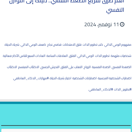
أهم طرق تفريغ الضغط النفسي.. دليلك إلى التوازن
النفسي
11 نوفمبر، 2024
مفهوم الوعي الذاتي
كتب تطوير الذات
قلق الامتحانات
قصص نجاح
ضعف الوعي الذاتي
شريك الحياة
شخصيات ملهمة
تطوير الذات
الوعي الذاتي
القلق
العلاقات السامة
العادات السبع للناس الأكثر فعالية
الضغط النفسي
الصحة النفسية
الزواج
التغلب على القلق
التحرش الجنسي
الاكتئاب المبتسم
الاكتئاب
اضطراب الشخصية النرجسية
اضطرابات الشخصية
اختيار شريك الحياة
#مهارات_الذكاء_العاطفي
#تطوير_الذات
#الذكاء_العاطفي