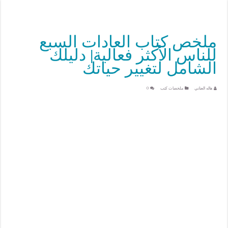
ملخص كتاب العادات السبع
للناس الأكثر فعالية| دليلك
الشامل لتغيير حياتك
هاله العناني
ملخصات كتب
0